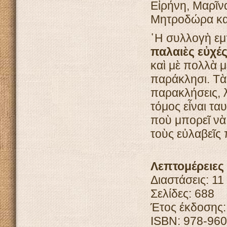
Εἰρήνη, Μαρῖν
Μητροδώρα κα
῾Η συλλογὴ εμπ
παλαιὲς εὐχέ
καὶ μὲ πολλὰ 
παράκλησι. Τὰ 
παρακλήσεις, λ
τόμος εἶναι τα
ποὺ μπορεῖ νὰ
τοὺς εὐλαβεῖς 
Λεπτομέρειες
Διαστάσεις: 11
Σελίδες: 688
Έτος έκδοσης:
ISBN: 978-960