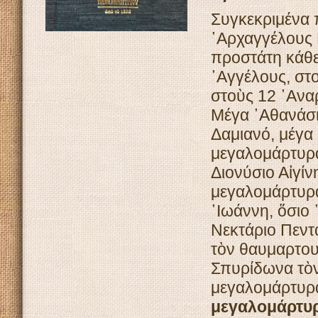
Συγκεκριμένα 
᾿Αρχαγγέλους 
προστάτη κάθε
᾿Αγγέλους, στ
στοὺς 12 ᾿Αν
Μέγα ᾿Αθανάσι
Δαμιανό, μέγα 
μεγαλομάρτυρα
Διονύσιο Αἰγίν
μεγαλομάρτυρ
᾿Ιωάννη, ὅσιο
Νεκτάριο Πεντ
τὸν θαυμαρτου
Σπυρίδωνα τὸ
μεγαλομάρτυρ
μεγαλομάρτυρ