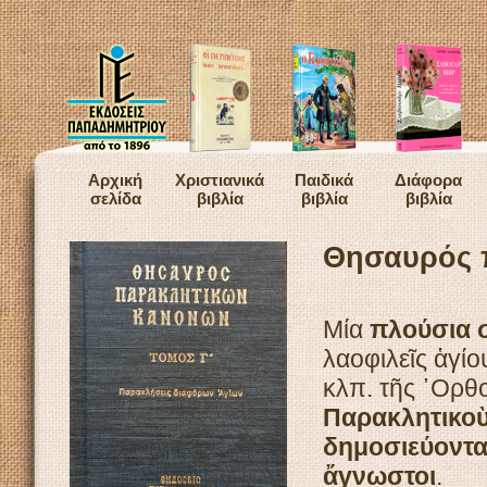
Αρχική
Χριστιανικά
Παιδικά
Διάφορα
σελίδα
βιβλία
βιβλία
βιβλία
Θησαυρός π
Μία
πλούσια 
λαοφιλεῖς ἁγίο
κλπ. τῆς ᾿Ορθ
Παρακλητικοὺ
δημοσιεύοντα
ἄγνωστοι
.