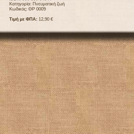
Κατηγορία: Πνευματική ζωή
Κωδικός: ΘΡ 0009
Τιμή με ΦΠΑ:
12,90 €